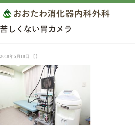
苦しくない胃カメラ
2018年5月18日 【】
当院のこだわり
一般内科
胃腸科・消化器
スタッフ