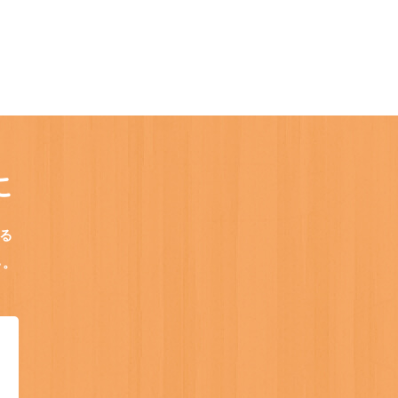
に
る
い。