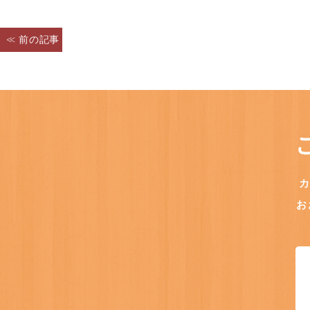
< 前の記事
へ
お