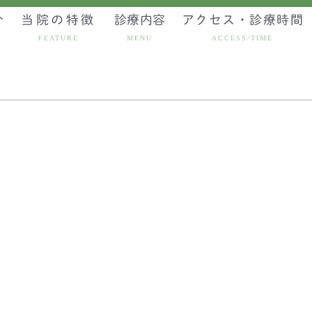
介
当院の特徴
診療内容
アクセス・診療時間
FEATURE
MENU
ACCESS/TIME
人間ドック・健康診断
予防接種